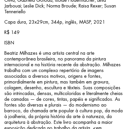
Oliva; Gabriela Gotoda; Isolde Pludermacher; Leïla
Jarbouai; Leslie Dick; Norma Broude; Raisa Rexer; Susan
Tenneriello
Capa dura, 23x29cm, 344p, inglês, MASP, 2021
R$ 149
ISBN
Beatriz Milhazes é uma artista central na arte
contemporânea brasileira, no panorama da pintura
internacional e na história recente da abstração. Milhazes
trabalha com um complexo repertório de imagens
associadas a diversos motivos, origens e fontes,
primordialmente em pintura, mas também em gravura,
colagem, desenho, escultura e têxteis. Suas composições
são intrincadas, densas, multicoloridas e literalmente cheias
de camadas — de cores, tintas, papéis e significados. As
fontes são diversas e plurais — do modernismo ao
barroco, da chamada arte popular à cultura pop, da moda
à joalheria, da própria história da arte à natureza, da
arquitetura à abstração. Este livro acompanha a maior
exposição dedicada ao trabalho da artista, <em