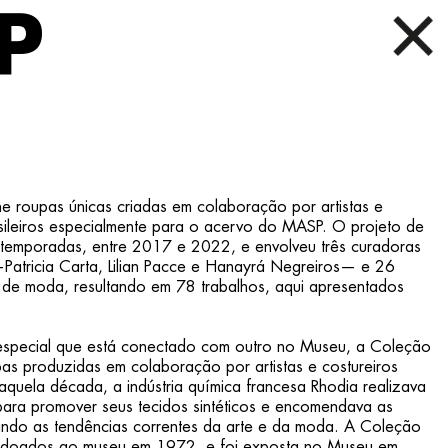
P
 roupas únicas criadas em colaboração por artistas e
asileiros especialmente para o acervo do MASP. O projeto de
 temporadas, entre 2017 e 2022, e envolveu três curadoras
atricia Carta, Lilian Pacce e Hanayrá Negreiros— e 26
rs de moda, resultando em 78 trabalhos, aqui apresentados
 especial que está conectado com outro no Museu, a Coleção
s produzidas em colaboração por artistas e costureiros
aquela década, a indústria química francesa Rhodia realizava
 para promover seus tecidos sintéticos e encomendava as
etindo as tendências correntes da arte e da moda. A Coleção
, doados ao museu em 1972, e foi exposta no Museu em