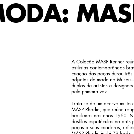
MODA: MAS
A Coleção MASP Renner reúne
estilistas contemporâneos br
criação das peças durou três
adjuntas de moda no Museu—P
duplas de artistas e designe
pela primeira vez.
Trata-se de um acervo muito
MASP Rhodia, que reúne roupa
brasileiros nos anos 1960. N
desfiles-espetáculos no país
peças a seus criadores, refl
MASP Rhodia inclui 79 looks