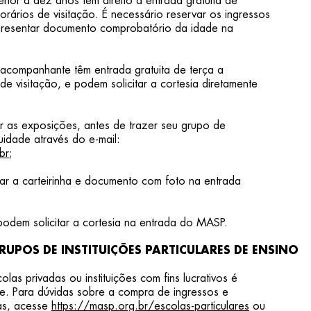
enor a dez anos têm direito à entrada gratuita de
rários de visitação. É necessário reservar os ingressos
resentar documento comprobatório da idade na
 acompanhante têm entrada gratuita de terça a
e visitação, e podem solicitar a cortesia diretamente
ar as exposições, antes de trazer seu grupo de
uidade através do e-mail:
br
;
r a carteirinha e documento com foto na entrada
dem solicitar a cortesia na entrada do MASP.
POS DE INSTITUIÇÕES PARTICULARES DE ENSINO
las privadas ou instituições com fins lucrativos é
ine. Para dúvidas sobre a compra de ingressos e
as, acesse
https://masp.org.br/escolas-particulares
ou