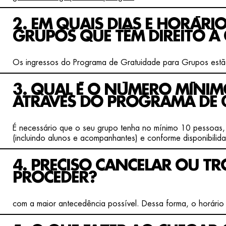
2. EM QUAIS DIAS E HORÁRI
GRUPOS QUE TÊM DIREITO À
Os ingressos do Programa de Gratuidade para Grupos estã
3. QUAL É O NÚMERO MÍNIM
ATRAVÉS DO PROGRAMA DE 
É necessário que o seu grupo tenha no mínimo 10 pessoas
(incluindo alunos e acompanhantes) e conforme disponibilid
4. PRECISO CANCELAR OU T
PROCEDER?
com a maior antecedência possível. Dessa forma, o horário s