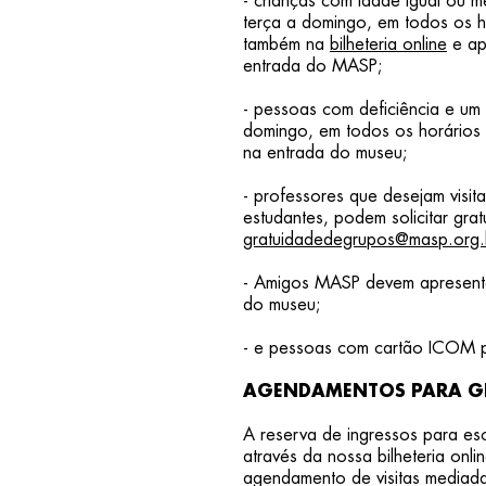
- crianças com idade igual ou m
terça a domingo, em todos os ho
também na
bilheteria online
e ap
entrada do MASP;
- pessoas com deficiência e um
domingo, em todos os horários d
na entrada do museu;
- professores que desejam visit
estudantes, podem solicitar grat
gratuidadedegrupos@masp.org.
- Amigos MASP devem apresenta
do museu;
- e pessoas com cartão ICOM po
AGENDAMENTOS PARA GRU
A reserva de ingressos para esco
através da nossa bilheteria onl
agendamento de visitas mediad