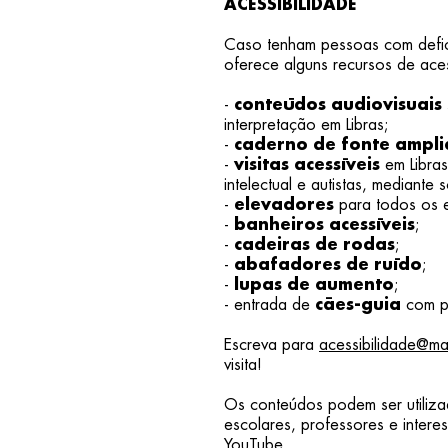
ACESSIBILIDADE
Caso tenham pessoas com defic
oferece alguns recursos de aces
-
conteúdos audiovisuais
interpretação em Libras;
-
caderno de fonte ampl
-
visitas acessíveis
em Libras
intelectual e autistas, mediante 
-
elevadores
para todos os e
-
banheiros acessíveis
;
-
cadeiras de rodas
;
-
abafadores de ruído
;
-
lupas de aumento
;
- entrada de
cães-guia
com pe
Escreva para
acessibilidade@ma
visita!
Os conteúdos podem ser utiliza
escolares, professores e intere
YouTube.