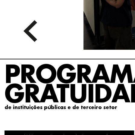
PROGRAM
GRATUIDA
de instituições públicas e de terceiro setor