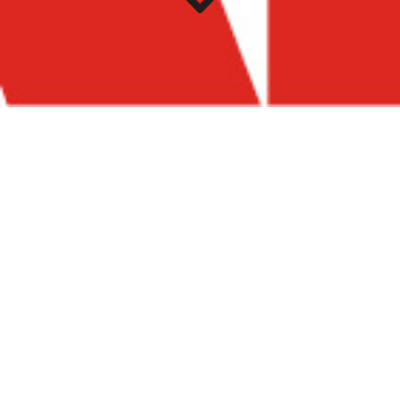
SEMINÁRIOS
Todos os anos, o MASP organiza sua programação em
torno de eixos temáticos que pautam as exposições e as
atividades de Mediação e Programas Públicos, como
palestras, cursos e oficinas. Os seminários introduzem,
fomentam e disseminam discussões sobre estes eixos
temáticos, aproximando o universo curatorial do trabalho
pedagógico. No MASP, os seminários são realizados um
ou até dois anos antes de uma exposição, introduzindo o
debate público. Os seminários são realizados virtual ou
presencialmente, sempre transmitidos pelo canal do
YouTube
do museu.