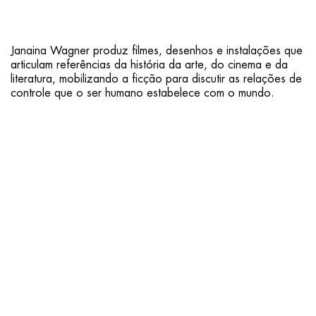
Janaina Wagner produz filmes, desenhos e instalações que
articulam referências da história da arte, do cinema e da
literatura, mobilizando a ficção para discutir as relações de
controle que o ser humano estabelece com o mundo.
No interior da Sala de Vídeo, apresentamos uma trilogia de
filmes realizada na Rodovia Transamazônica no período
2021-2025. Conhecida como BR-230, o projeto para a
Transamazônica foi implementado durante a ditadura civil-
militar no Brasil (1964-1985), com o objetivo de integrar a
Amazônia ao restante do país. Inaugurada ainda
incompleta em 1972, a obra sofreu poucas alterações
desde então e gerou um conjunto significativo de
desequilíbrios socioambientais. Ao abordar esse território,
Wagner discute as contradições e as consequências dos
projetos desenvolvimentistas.
Seus vídeos cruzam o real e o imaginário, produzindo uma
colagem de fragmentos de diversas narrativas. Curupira e a